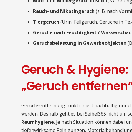
Muff- und Modergeruch
in Keller, Wohnung
Rauch- und Nikotingeruch
(z. B. nach Vorm
Tiergeruch
(Urin, Fellgeruch, Gerüche in Te
Gerüche nach Feuchtigkeit / Wasserscha
Geruchsbelastung in Gewerbeobjekten
(B
Geruch & Hygiene: 
„Geruch entfernen
Geruchsentfernung funktioniert nachhaltig nur d
werden. Deshalb geht es bei Seibel365 nicht um 
Raumhygiene
. Je nach Situation können dabei unt
tiefenwirksame Reinigungen, Materialbehandlun