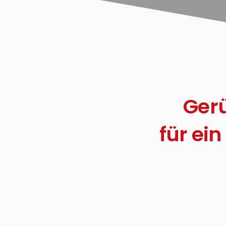
Gerü
für ei