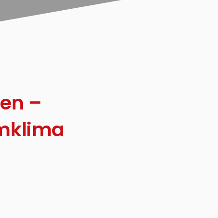
ren –
umklima