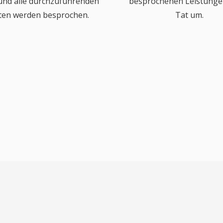
 und alle durchzuführenden
besprochenen Leistungen
ten werden besprochen.
Tat um.