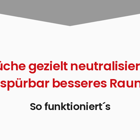
che gezielt neutralisie
n spürbar besseres Ra
So funktioniert´s