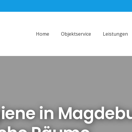
Home
Objektservice
Leistungen
iene in Magdeb