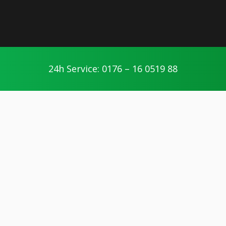
24h Service: 0176 – 16 0519 88
Seibel365 Magdeburg
Ihr Vermittlungsportal für Handwerker in
Magdeburg und Umgebung.
PARTNER WERDEN